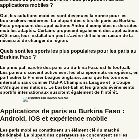
applications mobiles ?
Oui, les solutions mobiles sont devenues la norme pour les
bookmakers modernes. La plupart des sites de paris au Burkina
Faso proposent des applications Android complètes et des sites
mobiles adaptés. Certains proposent également des applications
iOS, mais leur installation peut s’avérer difficile en raison de la
nécessité de changer de région.
Quels sont les sports les plus populaires pour les paris au
Burkina Faso ?
Le principal marché des paris au Burkina Faso est le football.
Les parieurs suivent activement les championnats européens, en
particulier la Premier League anglaise, ainsi que les tournois
internationaux comme l’UEFA Champions League et la Coupe
d’Afrique des nations. Le basket-ball et les grands événements
sportifs internationaux suscitent également de l’intérêt.
Applications de paris au Burkina Faso :
Android, iOS et expérience mobile
Les paris mobiles constituent un élément clé du marché
burkinabé. La plupart des opérateurs se concentrent sur les