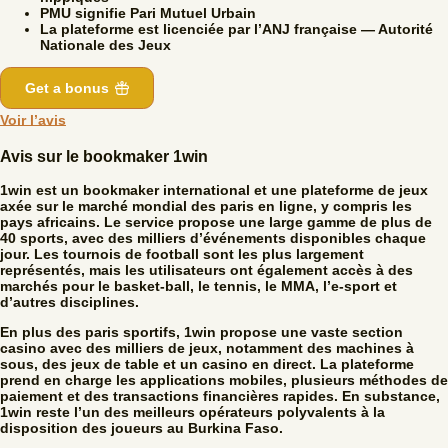
PMU signifie Pari Mutuel Urbain
La plateforme est licenciée par l’ANJ française — Autorité
Nationale des Jeux
Get a bonus
Voir l’avis
Avis sur le bookmaker 1win
1win est un bookmaker international et une plateforme de jeux
axée sur le marché mondial des paris en ligne, y compris les
pays africains. Le service propose une large gamme de plus de
40 sports, avec des milliers d’événements disponibles chaque
jour. Les tournois de football sont les plus largement
représentés, mais les utilisateurs ont également accès à des
marchés pour le basket-ball, le tennis, le MMA, l’e-sport et
d’autres disciplines.
En plus des paris sportifs, 1win propose une vaste section
casino avec des milliers de jeux, notamment des machines à
sous, des jeux de table et un casino en direct. La plateforme
prend en charge les applications mobiles, plusieurs méthodes de
paiement et des transactions financières rapides. En substance,
1win reste l’un des meilleurs opérateurs polyvalents à la
disposition des joueurs au Burkina Faso.