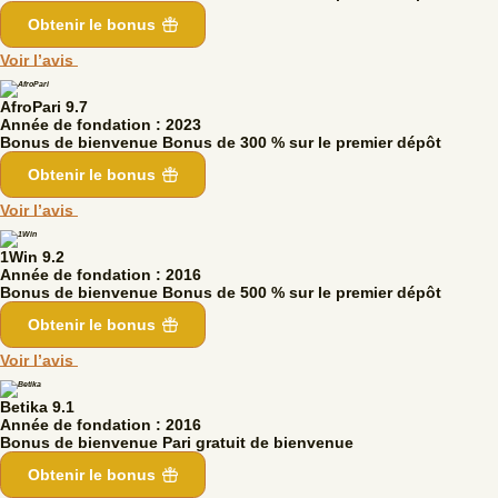
Cricket
les paris au Burkina Faso ?
Obtenir le bonus
Fléchettes
Esports
Voir l’avis
Handball
Types de sports
Hockey sur glace
AfroPari
Tennis de table
9.7
Football
Année de fondation : 2023
Tennis
Esports
Bonus de bienvenue
Bonus de 300 % sur le premier dépôt
Cricket
Méthodes de paiement
Basket-ball
Obtenir le bonus
Baseball
Fléchettes
Voir l’avis
Tennis
Types de sports
Tennis de table
1Win
9.2
Hockey sur glace
Football
Année de fondation : 2016
Handball
Basket-ball
Bonus de bienvenue
Bonus de 500 % sur le premier dépôt
Baseball
Méthodes de paiement
Cricket
Obtenir le bonus
Esports
Handball
Voir l’avis
Hockey sur glace
Types de sports
Tennis de table
Betika
Tennis
9.1
Football
Année de fondation : 2016
Basket-ball
Méthodes de paiement
Bonus de bienvenue
Pari gratuit de bienvenue
Baseball
Cricket
Obtenir le bonus
Esports