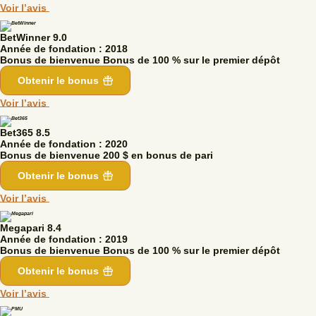
Fléchettes
Voir l’avis
Tennis
Types de sports
Tennis de table
BetWinner
Hockey sur glace
9.0
Football
Année de fondation : 2018
Handball
Basket-ball
Bonus de bienvenue
Bonus de 100 % sur le premier dépôt
Esports
Méthodes de paiement
Cricket
Obtenir le bonus
Baseball
Tennis
Voir l’avis
Handball
Types de sports
Hockey sur glace
Bet365
8.5
Football
Méthodes de paiement
Année de fondation : 2020
Basket-ball
Bonus de bienvenue
200 $ en bonus de pari
Baseball
Cricket
Obtenir le bonus
Esports
Tennis
Voir l’avis
Handball
Types de sports
Tennis de table
Megapari
Hockey sur glace
8.4
Football
Année de fondation : 2019
Basket-ball
Méthodes de paiement
Bonus de bienvenue
Bonus de 100 % sur le premier dépôt
Baseball
Cricket
Obtenir le bonus
Esports
Tennis
Voir l’avis
Handball
Types de sports