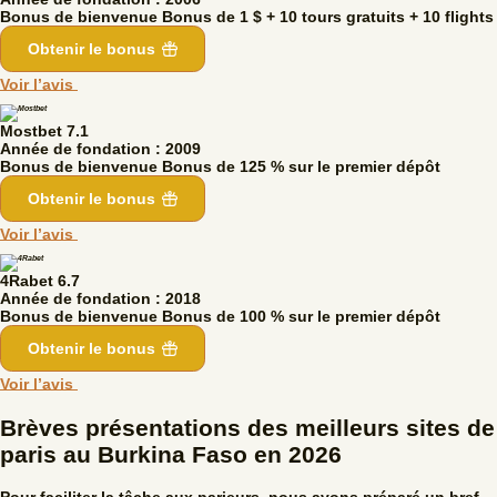
de 300% sur le premier dépôt pour les paris sportifs
Basket-ball
Bonus de bienvenue
Bonus de 1 $ + 10 tours gratuits + 10 flights
Baseball
Cricket
Obtenir le bonus
Esports
Faits
Tennis
Voir l’avis
Hockey sur glace
Plus de
1 000
événements de paris sont disponibles
Faits
Types de sports
Handball
chaque jour dans de nombreux sports et marchés
Mostbet
7.1
Bet365 est l’un des bookmakers les plus reconnus au
Le bookmaker est largement utilisé en Afrique et continue
Football
Méthodes de paiement
Année de fondation : 2009
monde, avec des millions d’utilisateurs
de se développer à l’échelle mondiale
Basket-ball
Bonus de bienvenue
Bonus de 125 % sur le premier dépôt
La plateforme a été fondée en 2000 et est basée au
Des applications Android et iOS sont disponibles pour un
Esports
Royaume-Uni
accès pratique aux paris mobiles
Baseball
Obtenir le bonus
Bet365 conserve les fonds des clients sur des comptes
Cricket
séparés pour une protection supplémentaire
Tennis
Voir l’avis
Handball
Types de sports
Hockey sur glace
4Rabet
6.7
Football
Méthodes de paiement
Année de fondation : 2018
Basket-ball
Bonus de bienvenue
Bonus de 100 % sur le premier dépôt
Faits
Faits
Baseball
Esports
Obtenir le bonus
1xBet détient des licences ou des autorisations locales
Le bookmaker opère sous une licence de la Malta Gaming
Tennis
dans de nombreux marchés africains
Authority (MGA)
Voir l’avis
Les utilisateurs peuvent accéder à plus de 200 méthodes
Faits
Unibet comprend une section casino dédiée
Méthodes de paiement
Types de sports
de paiement dans le monde
principalement au poker
Le bookmaker couvre plus de 60 sports, dont le football, le
1Win est disponible dans de nombreux pays africains où
Brèves présentations des meilleurs sites de
La plateforme est disponible dans plus de 30 pays
Football
basketball, le tennis et l’esport
les paris en ligne sont autorisés
réglementés à travers le monde
paris au Burkina Faso en 2026
Basket-ball
La section casino comprend plus de 9 000 jeux, y compris
Baseball
des titres de casino en direct
Cricket
Les bonus incluent des offres de bienvenue, des bonus de
Pour faciliter la tâche aux parieurs, nous avons préparé un bref