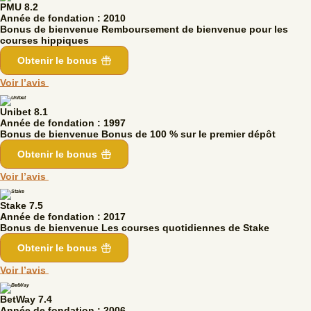
Méthodes de paiement
PMU
8.2
Football
Année de fondation : 2010
Basket-ball
Bonus de bienvenue
Remboursement de bienvenue pour les
Baseball
courses hippiques
Cricket
Esports
Obtenir le bonus
Tennis
Tennis de table
Voir l’avis
Hockey sur glace
Types de sports
Handball
Unibet
8.1
Football
Méthodes de paiement
Année de fondation : 1997
Faits
Tennis
Bonus de bienvenue
Bonus de 100 % sur le premier dépôt
Basket-ball
L’accès mobile est disponible via l’application, le site
Baseball
Obtenir le bonus
mobile et le code USSD *644#
Handball
L’inscription peut être effectuée par numéro de téléphone,
Cricket
Voir l’avis
application mobile, SMS ou USSD
Types de sports
Les promotions incluent des paris gratuits, des offres de
Méthodes de paiement
jackpot, des boosts de cotes et des récompenses de
Stake
7.5
Football
parrainage
Année de fondation : 2017
Basket-ball
Bonus de bienvenue
Les courses quotidiennes de Stake
Baseball
Faits
Faits
Cricket
Obtenir le bonus
PMU a été fondé en 1930 en tant qu’organisme de paris
Esports
La plateforme est axée sur les marchés africains et permet
hippiques
Tennis
l’inscription depuis plusieurs pays d’Afrique
Voir l’avis
PMU signifie Pari Mutuel Urbain
Les utilisateurs Android peuvent installer la plateforme
Types de sports
Méthodes de paiement
La plateforme est licenciée par l’ANJ française — Autorité
mobile via le fichier AfroPari APK
BetWay
Nationale des Jeux
7.4
La plateforme propose aux nouveaux utilisateurs un bonus
Football
Année de fondation : 2006