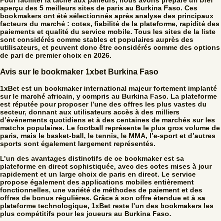
Esports
recharge, du cashback et des récompenses avec code
aperçu des 5 meilleurs sites de paris au Burkina Faso. Ces
Handball
promo
bookmakers ont été sélectionnés après analyse des principaux
Tennis
facteurs du marché : cotes, fiabilité de la plateforme, rapidité des
paiements et qualité du service mobile. Tous les sites de la liste
Méthodes de paiement
sont considérés comme stables et populaires auprès des
utilisateurs, et peuvent donc être considérés comme des options
de pari de premier choix en 2026.
Avis sur le bookmaker 1xbet Burkina Faso
1xBet est un bookmaker international majeur fortement implanté
sur le marché africain, y compris au Burkina Faso. La plateforme
est réputée pour proposer l’une des offres les plus vastes du
secteur, donnant aux utilisateurs accès à des milliers
d’événements quotidiens et à des centaines de marchés sur les
Faits
matchs populaires. Le football représente le plus gros volume de
paris, mais le basket-ball, le tennis, le MMA, l’e-sport et d’autres
BetWay a été fondé en 2006 et opère à l’échelle mondiale
sports sont également largement représentés.
dans plus de 40 pays
La diffusion en direct est disponible pour certains
L’un des avantages distinctifs de ce bookmaker est sa
événements sportifs
Faits
plateforme en direct sophistiquée, avec des cotes mises à jour
BetWay propose un mode unique sans consommation de
rapidement et un large choix de paris en direct. Le service
données pour certains utilisateurs mobiles
Faits
Mostbet est disponible dans près de 100 pays à travers le
propose également des applications mobiles entièrement
monde
fonctionnelles, une variété de méthodes de paiement et des
Le bookmaker couvre plus de 40 sports et plus de 1 000
La plateforme compte plus de 10 millions d’utilisateurs
offres de bonus régulières. Grâce à son offre étendue et à sa
événements par jour
inscrits
plateforme technologique, 1xBet reste l’un des bookmakers les
Les utilisateurs peuvent accéder aux paris pré-match, aux
Plus de 800 000 paris sont placés chaque jour sur la
plus compétitifs pour les joueurs au Burkina Faso.
paris en direct, aux sports virtuels et à l’esport
plateforme