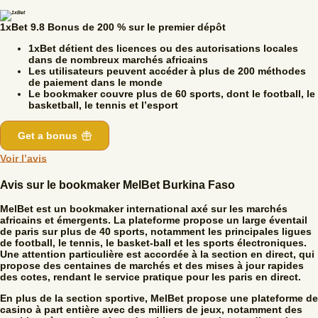
La section casino comprend plus de 5 000 jeux provenant
de plus de 100 fournisseurs de logiciels
1xBet
9.8
Bonus de 200 % sur le premier dépôt
1xBet détient des licences ou des autorisations locales
Faits
dans de nombreux marchés africains
Les utilisateurs peuvent accéder à plus de 200 méthodes
Megapari est disponible dans de nombreux pays africains
de paiement dans le monde
où les paris en ligne sont autorisés
Le bookmaker couvre plus de 60 sports, dont le football, le
La section casino comprend plus de 20 000 jeux provenant
basketball, le tennis et l’esport
de plus de 140 fournisseurs
Les utilisateurs peuvent placer des paris pré-match et en
Get a bonus
direct
Voir l’avis
Avis sur le bookmaker MelBet Burkina Faso
Faits
Faits
Les paris en direct sont disponibles sur les grands
MelBet est un bookmaker international axé sur les marchés
événements sportifs
africains et émergents. La plateforme propose un large éventail
Le dépôt minimum commence à l’équivalent d’environ 1 $
La plateforme prend en charge les paiements en
de paris sur plus de 40 sports, notamment les principales ligues
en cryptomonnaie
cryptomonnaies, par cartes bancaires et via portefeuilles
de football, le tennis, le basket-ball et les sports électroniques.
Stake Casino propose des machines à sous, des jeux de
électroniques
Une attention particulière est accordée à la section en direct, qui
casino en direct, des jeux de table et des Stake Originals
Des bonus de bienvenue en plusieurs étapes sont
propose des centaines de marchés et des mises à jour rapides
La plateforme organise des promotions continues, comme
disponibles pour les nouveaux utilisateurs
des cotes, rendant le service pratique pour les paris en direct.
des courses quotidiennes, des tirages hebdomadaires et
des défis VIP
En plus de la section sportive, MelBet propose une plateforme de
casino à part entière avec des milliers de jeux, notamment des