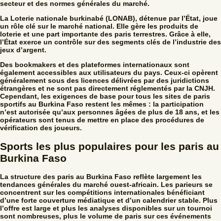
secteur et des normes générales du marché.
La Loterie nationale burkinabé (LONAB), détenue par l’État, joue
un rôle clé sur le marché national. Elle gère les produits de
loterie et une part importante des paris terrestres. Grâce à elle,
l’État exerce un contrôle sur des segments clés de l’industrie des
jeux d’argent.
Des bookmakers et des plateformes internationaux sont
également accessibles aux utilisateurs du pays. Ceux-ci opèrent
généralement sous des licences délivrées par des juridictions
étrangères et ne sont pas directement réglementés par la CNJH.
Cependant, les exigences de base pour tous les sites de paris
sportifs au Burkina Faso restent les mêmes : la participation
n’est autorisée qu’aux personnes âgées de plus de 18 ans, et les
opérateurs sont tenus de mettre en place des procédures de
vérification des joueurs.
Sports les plus populaires pour les paris au
Burkina Faso
La structure des paris au Burkina Faso reflète largement les
tendances générales du marché ouest-africain. Les parieurs se
concentrent sur les compétitions internationales bénéficiant
d’une forte couverture médiatique et d’un calendrier stable. Plus
l’offre est large et plus les analyses disponibles sur un tournoi
sont nombreuses, plus le volume de paris sur ces événements