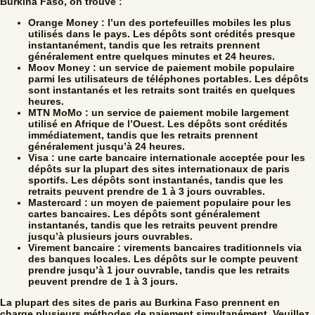
Burkina Faso, on trouve :
Orange Money :
l’un des portefeuilles mobiles les plus
utilisés dans le pays. Les dépôts sont crédités presque
instantanément, tandis que les retraits prennent
généralement entre quelques minutes et 24 heures.
Moov Money :
un service de paiement mobile populaire
parmi les utilisateurs de téléphones portables. Les dépôts
sont instantanés et les retraits sont traités en quelques
heures.
MTN MoMo :
un service de paiement mobile largement
utilisé en Afrique de l’Ouest. Les dépôts sont crédités
immédiatement, tandis que les retraits prennent
généralement jusqu’à 24 heures.
Visa :
une carte bancaire internationale acceptée pour les
dépôts sur la plupart des sites internationaux de paris
sportifs. Les dépôts sont instantanés, tandis que les
retraits peuvent prendre de 1 à 3 jours ouvrables.
Mastercard :
un moyen de paiement populaire pour les
cartes bancaires. Les dépôts sont généralement
instantanés, tandis que les retraits peuvent prendre
jusqu’à plusieurs jours ouvrables.
Virement bancaire :
virements bancaires traditionnels via
des banques locales. Les dépôts sur le compte peuvent
prendre jusqu’à 1 jour ouvrable, tandis que les retraits
peuvent prendre de 1 à 3 jours.
La plupart des sites de paris au Burkina Faso prennent en
charge plusieurs méthodes de paiement simultanément. Veuillez