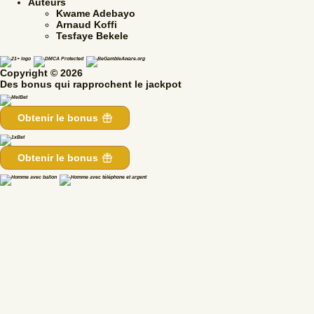
Auteurs
Kwame Adebayo
Arnaud Koffi
Tesfaye Bekele
Copyright © 2026
Des bonus qui rapprochent le jackpot
Obtenir le bonus
Obtenir le bonus