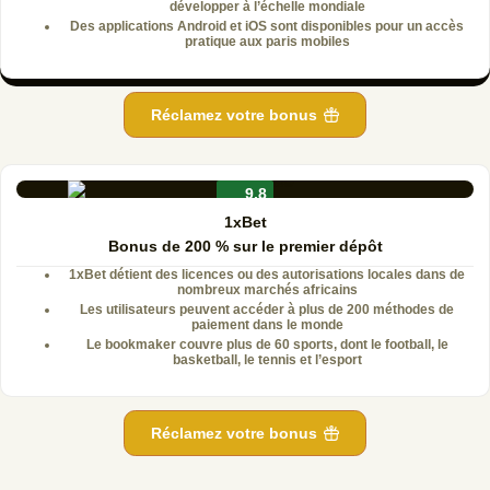
développer à l’échelle mondiale
Des applications Android et iOS sont disponibles pour un accès
pratique aux paris mobiles
Réclamez votre bonus
9.8
1xBet
Bonus de 200 % sur le premier dépôt
1xBet détient des licences ou des autorisations locales dans de
nombreux marchés africains
Les utilisateurs peuvent accéder à plus de 200 méthodes de
paiement dans le monde
Le bookmaker couvre plus de 60 sports, dont le football, le
basketball, le tennis et l’esport
Réclamez votre bonus